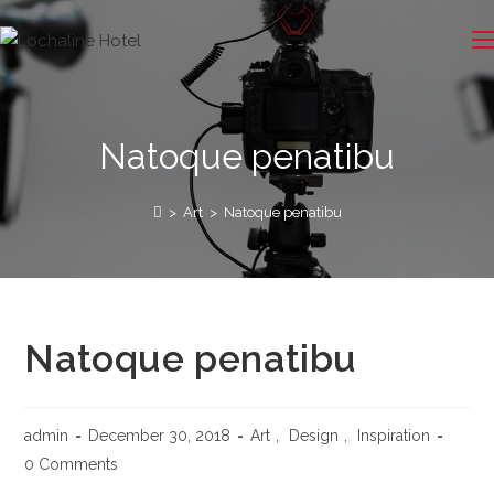
Natoque penatibu
>
Art
>
Natoque penatibu
Natoque penatibu
admin
December 30, 2018
Art
,
Design
,
Inspiration
0 Comments